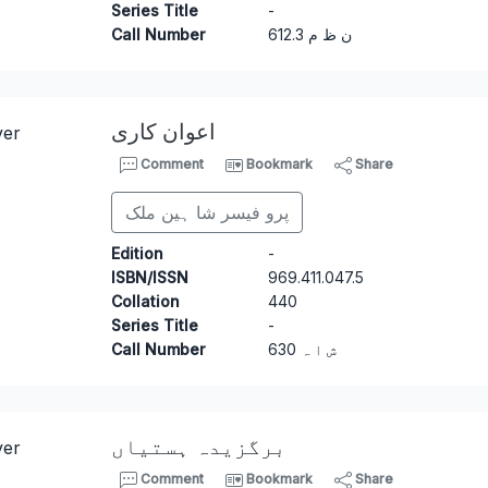
Series Title
-
Call Number
6
12.3 ن ظ م
اعوان کاری
Comment
Bookmark
Share
پرو فیسر شا ہین ملک
Edition
-
ISBN/ISSN
9
6
9.411.047.5
Collation
440
Series Title
-
Call Number
6
30 ش ا ہ
برگزیدہ ہستیاں
Comment
Bookmark
Share