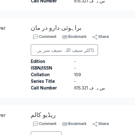
Call Number
6
15.321 س یہ ف
براہوئی دارو در مان
Comment
Bookmark
Share
ڈاکٹر سیف اللہ سیف سر پرہ
Edition
-
ISBN/ISSN
-
Collation
109
Series Title
-
Call Number
6
15.321 س یہ ف
ریڈیو کالم
Comment
Bookmark
Share