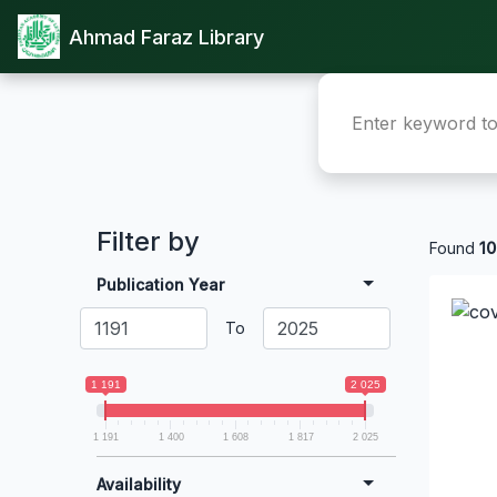
Ahmad Faraz Library
Filter by
Found
10
Publication Year
To
1 191
2 025
1 191
1 400
1 608
1 817
2 025
Availability